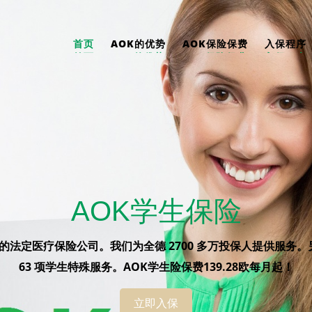
首页
AOK的优势
AOK保险保费
入保程序
AOK学生保险
大的法定医疗保险公司。我们为全德 2700 多万投保人提供服务
63 项学生特殊服务。AOK学生险保费139.28欧每月起！
立即入保
立即入保
立即入保